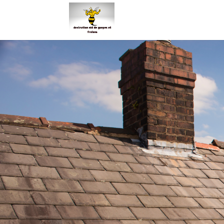
guepes A
Intervention Ile de France & Al
91 ,92, 93, 94, 77, 78, 06, 83