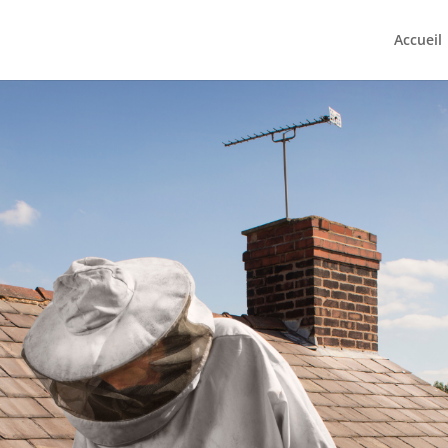
Accueil
rcis sur Aube
pes-Maritimes, Provence Alpes-cote-d ‘azur