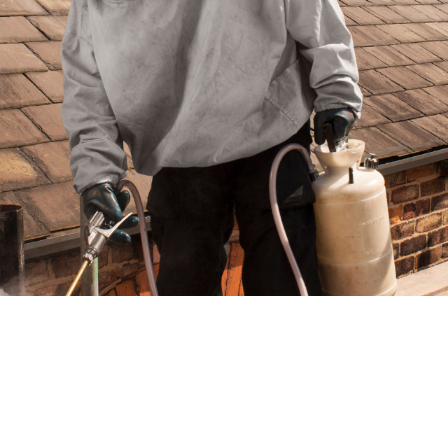
Devis gratuit
 guêpes
Destruction nid de frelons